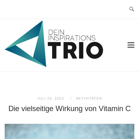
Skip
to
content
Home
JULI 26, 2022
AKTIVITÄTEN
Die vielseitige Wirkung von Vitamin C