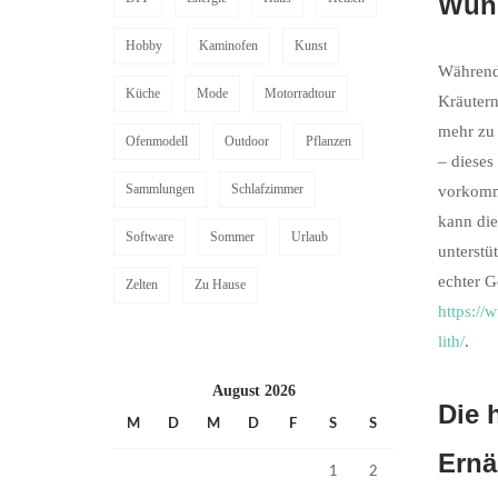
Wun
Hobby
Kaminofen
Kunst
Während 
Küche
Mode
Motorradtour
Kräutern
mehr zu 
Ofenmodell
Outdoor
Pflanzen
– dieses
Sammlungen
Schlafzimmer
vorkommt
kann die
Software
Sommer
Urlaub
unterstü
echter G
Zelten
Zu Hause
https://
lith/
.
August 2026
Die 
M
D
M
D
F
S
S
Ern
1
2