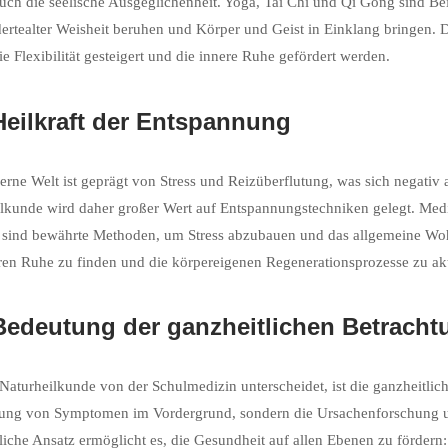
auch die seelische Ausgeglichenheit. Yoga, Tai Chi und Qi Gong sind Be
ertealter Weisheit beruhen und Körper und Geist in Einklang bringe
die Flexibilität gesteigert und die innere Ruhe gefördert werden.
Heilkraft der Entspannung
rne Welt ist geprägt von Stress und Reizüberflutung, was sich negativ
lkunde wird daher großer Wert auf Entspannungstechniken gelegt. Med
 sind bewährte Methoden, um Stress abzubauen und das allgemeine Wohl
ren Ruhe zu finden und die körpereigenen Regenerationsprozesse zu akt
Bedeutung der ganzheitlichen Betracht
Naturheilkunde von der Schulmedizin unterscheidet, ist die ganzheitlich
ng von Symptomen im Vordergrund, sondern die Ursachenforschung und
liche Ansatz ermöglicht es, die Gesundheit auf allen Ebenen zu fördern: 