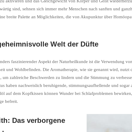
zu aktivieren und das Gleichgewicht von Körper und Geist wiederherzuste
wärtig sind, sehnen sich immer mehr Menschen nach sanften und ganzhe
eine breite Palette an Möglichkeiten, die von Akupunktur über Homöop
geheimnisvolle Welt der Düfte
nders faszinierender Aspekt der Naturheilkunde ist die Verwendung vo
it und Wohlbefinden. Die Aromatherapie, wie sie genannt wird, nutzt 
, um zahlreiche Beschwerden zu lindern und die Stimmung zu verbesser
us haben nachweislich beruhigende, stimmungsaufhellende und sogar an
löl auf dem Kopfkissen können Wunder bei Schlafproblemen bewirken,
e befreit.
ith: Das verborgene