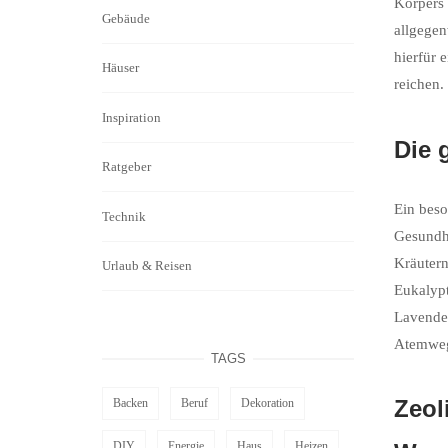
Körpers 
Gebäude
allgegen
hierfür 
Häuser
reichen.
Inspiration
Die 
Ratgeber
Ein beso
Technik
Gesundhe
Kräutern
Urlaub & Reisen
Eukalypt
Lavende
Atemweg
TAGS
Zeol
Backen
Beruf
Dekoration
DIY
Energie
Haus
Heizen